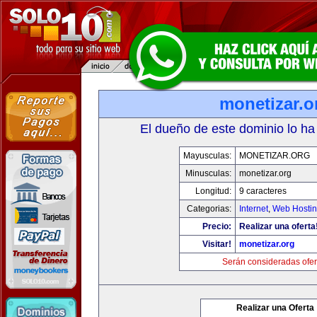
monetizar.o
El dueño de este dominio lo ha
Mayusculas:
MONETIZAR.ORG
Minusculas:
monetizar.org
Longitud:
9 caracteres
Categorias:
Internet
,
Web Hostin
Precio:
Realizar una oferta
Visitar!
monetizar.org
Serán consideradas ofer
Realizar una Oferta