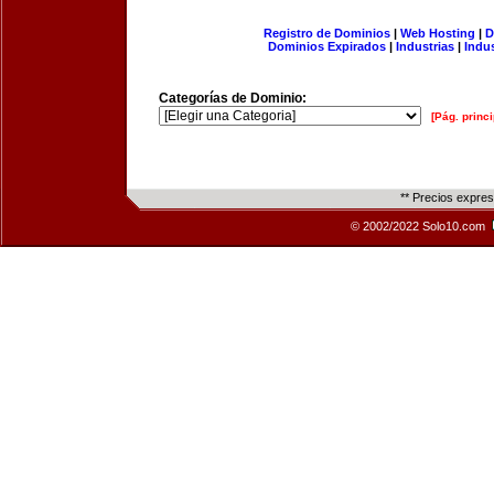
Registro de Dominios
|
Web Hosting
|
D
Dominios Expirados
|
Industrias
|
Indu
Categorías de Dominio:
[Pág. princi
** Precios expre
© 2002/2022 Solo10.com