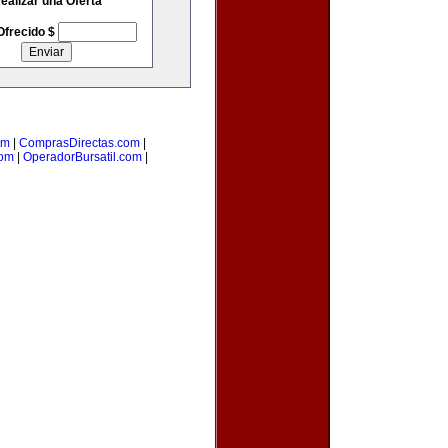
ealizar una Oferta
Ofrecido $
om
|
ComprasDirectas.com
|
com
|
OperadorBursatil.com
|