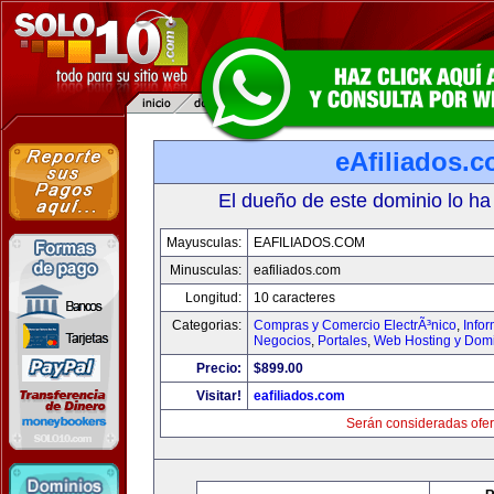
eAfiliados.
El dueño de este dominio lo ha
Mayusculas:
EAFILIADOS.COM
Minusculas:
eafiliados.com
Longitud:
10 caracteres
Categorias:
Compras y Comercio ElectrÃ³nico
,
Info
Negocios
,
Portales
,
Web Hosting y Dom
Precio:
$899.00
Visitar!
eafiliados.com
Serán consideradas ofer