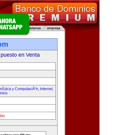
com
 puesto en Venta
rmÃ¡tica y ComputaciÃ³n
,
Internet
,
inios
tas