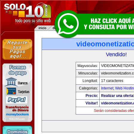
videomonetizati
Vendido!
Mayusculas:
VIDEOMONETIZAT
Minusculas:
videomonetization.
Longitud:
17 caracteres
Categorias:
Internet
,
Web Hostin
Precio:
Realizar una oferta
Visitar!
videomonetization
Serán consideradas ofer