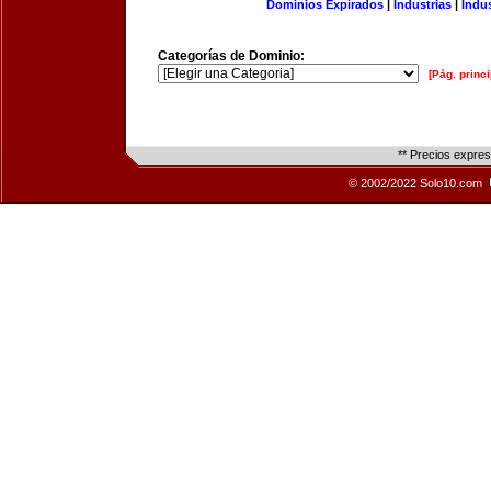
Dominios Expirados
|
Industrias
|
Indu
Categorías de Dominio:
[Pág. princi
** Precios expre
© 2002/2022 Solo10.com