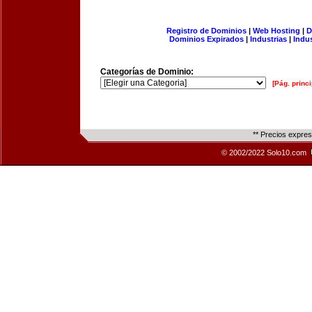
Registro de Dominios
|
Web Hosting
|
D
Dominios Expirados
|
Industrias
|
Indu
Categorías de Dominio:
[Pág. princi
** Precios expre
© 2002/2022 Solo10.com