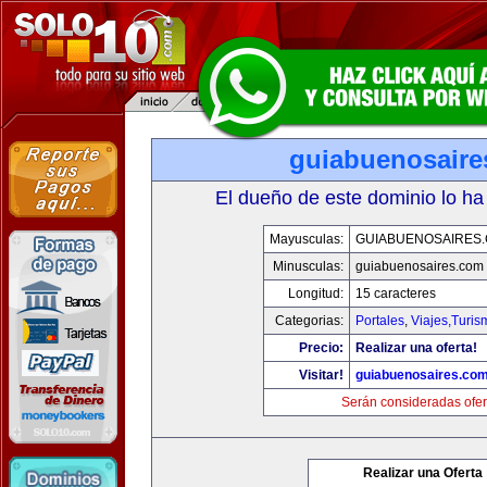
guiabuenosaire
El dueño de este dominio lo ha
Mayusculas:
GUIABUENOSAIRES
Minusculas:
guiabuenosaires.com
Longitud:
15 caracteres
Categorias:
Portales
,
Viajes,Turi
Precio:
Realizar una oferta!
Visitar!
guiabuenosaires.co
Serán consideradas ofer
Realizar una Oferta