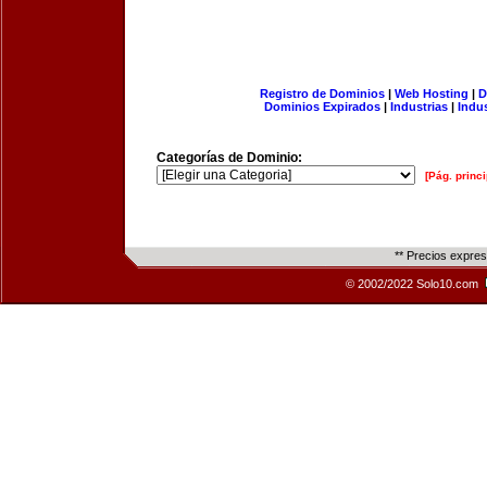
Registro de Dominios
|
Web Hosting
|
D
Dominios Expirados
|
Industrias
|
Indu
Categorías de Dominio:
[Pág. princi
** Precios expre
© 2002/2022 Solo10.com