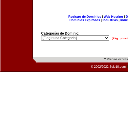
Registro de Dominios
|
Web Hosting
|
D
Dominios Expirados
|
Industrias
|
Indu
Categorías de Dominio:
[Pág. princi
** Precios expre
© 2002/2022 Solo10.com