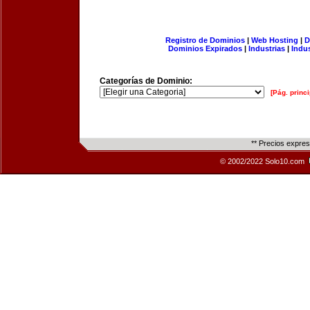
Registro de Dominios
|
Web Hosting
|
D
Dominios Expirados
|
Industrias
|
Indu
Categorías de Dominio:
[Pág. princi
** Precios expre
© 2002/2022 Solo10.com