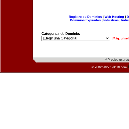
Registro de Dominios
|
Web Hosting
|
D
Dominios Expirados
|
Industrias
|
Indu
Categorías de Dominio:
[Pág. princi
** Precios expre
© 2002/2022 Solo10.com