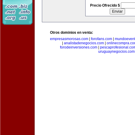
Precio Ofrecido $
Otros dominios en venta:
empresasmorosas.com
|
forofans.com
|
mundoevent
|
analistadenegocios.com
|
onlinecompra.c
forodeinversiones.com
|
pescaprofesional.co
uruguaynegocios.com