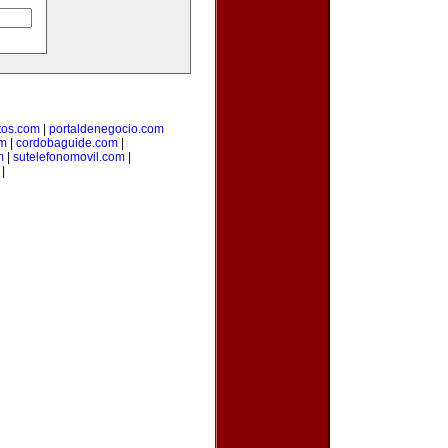
os.com
|
portaldenegocio.com
om
|
cordobaguide.com
|
m
|
sutelefonomovil.com
|
|