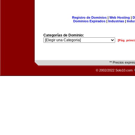
Registro de Dominios
|
Web Hosting
|
D
Dominios Expirados
|
Industrias
|
Indu
Categorías de Dominio:
[Pág. princi
** Precios expre
© 2002/2022 Solo10.com