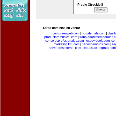
Precio Ofrecido $
Otros dominios en venta:
compraenweb.com
|
i-guatemala.com
|
clasi
productoramusical.com
|
trabajadorestemporales.
consejosprofesionales.com
|
expovideojuegos.co
marketing1x1.com
|
partesdemotos.com
|
se
servidoresinternet.com
|
capacitaciongratis.com