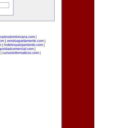
ficadosdominicana.com
|
com
|
vendoapartamento.com
|
m
|
hotelesyalojamiento.com
|
guridadcomercial.com
|
|
cursosinformaticos.com
|