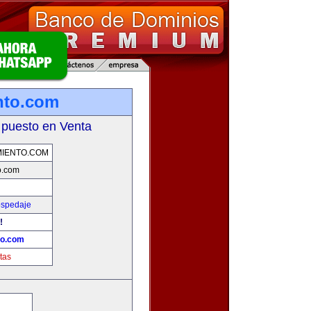
nto.com
 puesto en Venta
IENTO.COM
o.com
ospedaje
!
to.com
tas