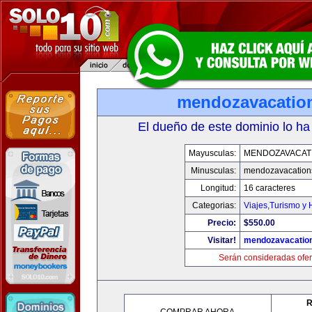
mendozavacatio
El dueño de este dominio lo ha
Mayusculas:
MENDOZAVACAT
Minusculas:
mendozavacation
Longitud:
16 caracteres
Categorias:
Viajes,Turismo y
Precio:
$550.00
Visitar!
mendozavacatio
Serán consideradas ofer
R