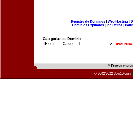
Registro de Dominios
|
Web Hosting
|
D
Dominios Expirados
|
Industrias
|
Indu
Categorías de Dominio:
[Pág. princi
** Precios expre
© 2002/2022 Solo10.com