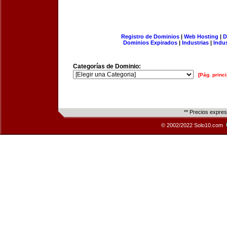
Registro de Dominios
|
Web Hosting
|
D
Dominios Expirados
|
Industrias
|
Indu
Categorías de Dominio:
[Pág. princi
** Precios expre
© 2002/2022 Solo10.com